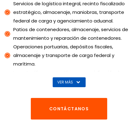
Servicios de logística integral, recinto fiscalizado
estratégico, almacenaje, maniobras, transporte
federal de carga y agenciamiento aduanal.
Patios de contenedores, almacenaje, servicios de
mantenimiento y reparación de contenedores.
Operaciones portuarias, depósitos fiscales,
almacenaje y transporte de carga federal y
marítima.
Importación, exportación y comercialización de
productos mediante esquemas puerta a puerta.
VER MÁS
Desarrollo inmobiliario, construcción,
fraccionamientos y administración de proyectos en
diversos destinos del país.
CONTÁCTANOS
Servicios notariales.
Operación hotelera a nivel nacional.
Comercialización de combustibles mediante