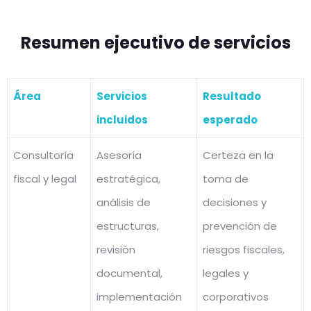
estaciones de servicio y esquemas de
autoconsumo.
Resumen ejecutivo de servicios
Industria siderúrgica orientada al mercado nacional
e internacional.
Servicios de transporte público de personas en la
Área
Servicios
Resultado
zona metropolitana de la ciudad de Guadalajara.
incluidos
esperado
Servicios de tecnología, sistemas y soluciones web
para conglomerados nacionales e internacionales.
Consultoría
Asesoría
Certeza en la
Servicios de análisis clínicos, rayos X y medicina
fiscal y legal
estratégica,
toma de
nuclear.
Administración de parques tecnológicos en el
análisis de
decisiones y
estado.
estructuras,
prevención de
Generación, comercialización y suministro de
revisión
riesgos fiscales,
energía eléctrica mediante distintas tecnologías
documental,
legales y
en territorio nacional.
implementación
corporativos